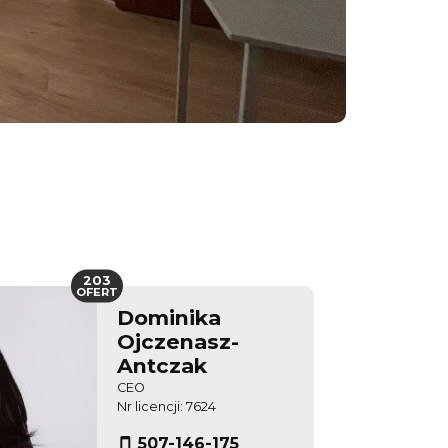
203
OFERT
Dominika
Ojczenasz-
Antczak
CEO
Nr licencji: 7624
507-146-175