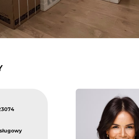
Y
23074
usługowy