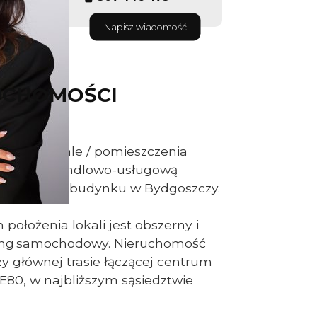
Napisz wiadomość
UCHOMOŚCI
lokale / hale / pomieszczenia
ałalność handlowo-usługową
nostojącym budynku w Bydgoszczy.
ołożenia lokali jest obszerny i
ing
samochodowy. Nieruchomość
zy głównej trasie łączącej centrum
E80, w najbliższym sąsiedztwie