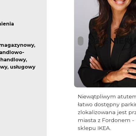
ienia
OPIS
NIER
 magazynowy,
handlowo-
 handlowy,
Oferujemy atrakcyjne 
wy, usługowy
przeznaczone na dzi
zlokalizowane w wol
Niewątpliwym atutem p
łatwo dostępny park
zlokalizowana jest pr
miasta z Fordonem - 
sklepu IKEA.