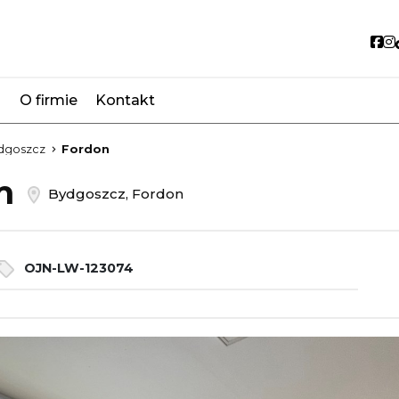
So
O firmie
Kontakt
favorite
dgoszcz
Fordon
em
Bydgoszcz, Fordon
OJN-LW-123074