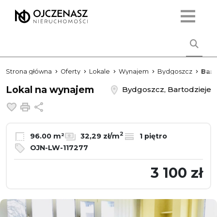
Strona główna
Oferty
Lokale
Wynajem
Bydgoszcz
Bart
Lokal na wynajem
Bydgoszcz, Bartodzieje
Dodaj do ulubionych
Drukuj
Udostępnij
2
96.00 m²
32,29 zł/m
1 piętro
OJN-LW-117277
3 100 zł