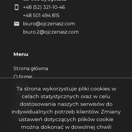
+48 (52) 321-10-46
+48 501 494 815
biuro@ojczenasz.com
biuro.2@ojczenasz.com
Menu
Strona główna
O firmie
Oferty
Ta strona wykorzystuje pliki cookies w
Zgłoszenia
celach statystycznych oraz w celu
Ulubione
dostosowania naszych serwisów do
Kontakt
indywidualnych potrzeb klientów. Zmiany
Rodo
ustawień dotyczących plików cookie
można dokonać w dowolnej chwili