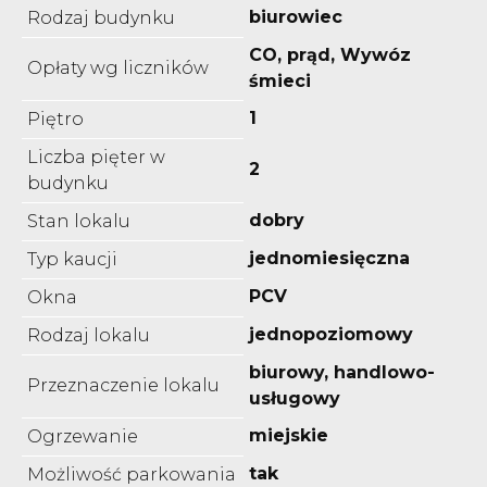
biurowiec
Rodzaj budynku
CO, prąd, Wywóz
Opłaty wg liczników
śmieci
1
Piętro
Liczba pięter w
2
budynku
dobry
Stan lokalu
jednomiesięczna
Typ kaucji
PCV
Okna
jednopoziomowy
Rodzaj lokalu
biurowy, handlowo-
Przeznaczenie lokalu
usługowy
miejskie
Ogrzewanie
tak
Możliwość parkowania