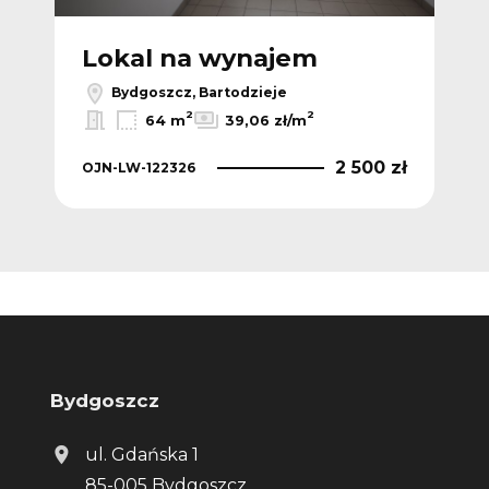
Lokal na wynajem
L
Bydgoszcz, Bartodzieje
2
2
64 m
39,06 zł/m
 zł
2 500 zł
OJN-LW-122326
OJN
Bydgoszcz
ul. Gdańska 1
85-005 Bydgoszcz