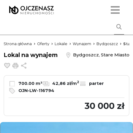
Strona główna
Oferty
Lokale
Wynajem
Bydgoszcz
Star
Lokal na wynajem
Bydgoszcz, Stare Miasto
Dodaj do ulubionych
Drukuj
Udostępnij
2
700.00 m²
42,86 zł/m
parter
OJN-LW-116794
30 000 zł