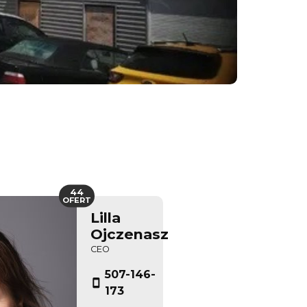
44
OFERT
Lilla
Ojczenasz
CEO
507-146-
173