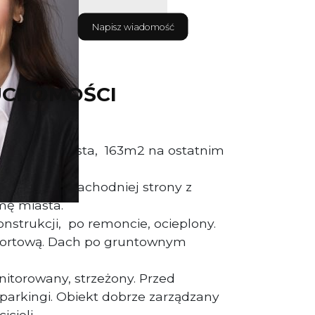
Napisz wiadomość
UCHOMOŚCI
 centrum miasta, 163m2 na ostatnim
południowo-zachodniej strony z
ę miasta.
nstrukcji, po remoncie, ocieplony.
portową. Dach po gruntownym
itorowany, strzeżony. Przed
arkingi. Obiekt dobrze zarządzany
cieli.