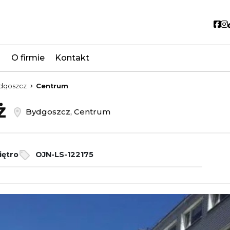
So
O firmie
Kontakt
favorite
dgoszcz
Centrum
aż
Bydgoszcz, Centrum
iętro
OJN-LS-122175