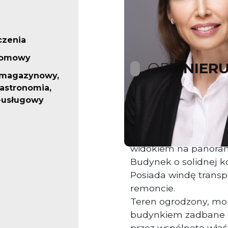
czenia
iomowy
OPIS
NIER
 magazynowy,
gastronomia,
-usługowy
Na sprzedaż lokal w
IV piętrze.
Lokal od słonecznej 
widokiem na panoram
Budynek o solidnej ko
Posiada windę trans
remoncie.
Teren ogrodzony, mon
budynkiem zadbane p
przez wspólnotę właści