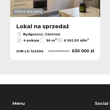
Oferta specjalna
Lokal na sprzedaż
Bydgoszcz, Centrum
2
2
4 pokoje
96 m
6 562,50 zł/m
630 000 zł
OJN-LS-124394
Menu
Social