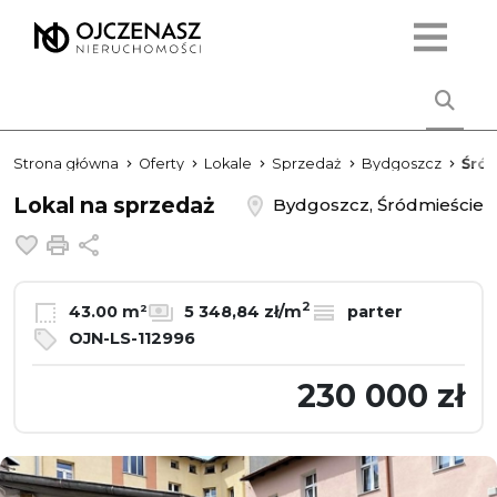
Strona główna
Oferty
Lokale
Sprzedaż
Bydgoszcz
Śró
Lokal na sprzedaż
Bydgoszcz, Śródmieście
Dodaj do ulubionych
Drukuj
Udostępnij
2
43.00 m²
5 348,84 zł/m
parter
OJN-LS-112996
230 000 zł