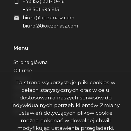
+48 (52) 321-10-46
+48 501 494 815
biuro@ojczenasz.com
biuro.2@ojczenasz.com
Menu
Strona główna
O firmie
Oferty
Ta strona wykorzystuje pliki cookies w
Zgłoszenia
celach statystycznych oraz w celu
Ulubione
dostosowania naszych serwisów do
Kontakt
indywidualnych potrzeb klientów. Zmiany
Rodo
ustawień dotyczących plików cookie
można dokonać w dowolnej chwili
modyfikując ustawienia przeglądarki.