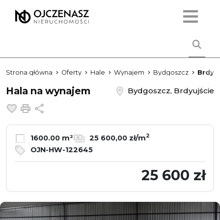
Strona główna
Oferty
Hale
Wynajem
Bydgoszcz
Brdyuj
Hala na wynajem
Bydgoszcz, Brdyujście
Dodaj do ulubionych
Drukuj
Udostępnij
2
1600.00 m²
25 600,00 zł/m
OJN-HW-122645
25 600 zł