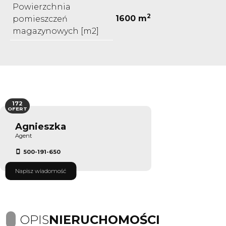
Powierzchnia
2
1600 m
pomieszczeń
magazynowych [m2]
172
OFERT
Agnieszka
Agent
500-191-650
Napisz wiadomość
OPIS
NIERUCHOMOŚCI