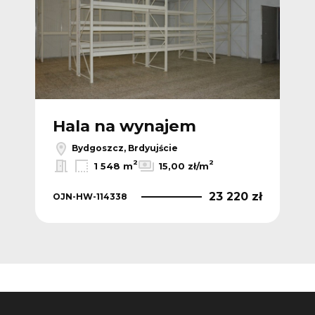
Hala na wynajem
H
Bydgoszcz, Brdyujście
2
2
1 548 m
15,00 zł/m
 zł
23 220 zł
OJN-HW-114338
OJ