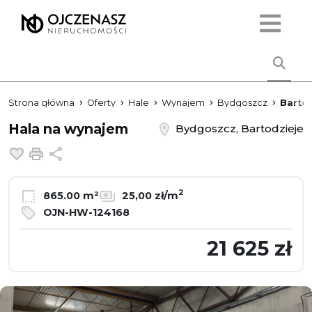
Strona główna
Oferty
Hale
Wynajem
Bydgoszcz
Barto
Hala na wynajem
Bydgoszcz, Bartodzieje
Dodaj do ulubionych
Drukuj
Udostępnij
2
865.00 m²
25,00 zł/m
OJN-HW-124168
21 625 zł