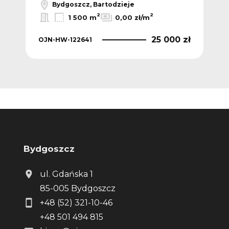
Bydgoszcz, Bartodzieje
2
2
1 500 m
0,00 zł/m
 zł
25 000 zł
OJN-HW-122641
OJN
Bydgoszcz
ul. Gdańska 1
85-005 Bydgoszcz
+48 (52) 321-10-46
+48 501 494 815