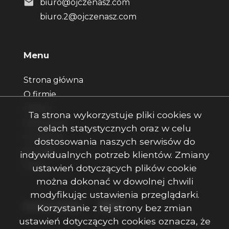
biuro@ojczenasz.com
biuro.2@ojczenasz.com
Menu
Strona główna
O firmie
Oferty
Ta strona wykorzystuje pliki cookies w
Zgłoszenia
celach statystycznych oraz w celu
Ulubione
dostosowania naszych serwisów do
Kontakt
indywidualnych potrzeb klientów. Zmiany
Rodo
ustawień dotyczących plików cookie
można dokonać w dowolnej chwili
modyfikując ustawienia przeglądarki.
Facebook
Facebook
Facebook
Social Media
Korzystanie z tej strony bez zmian
ustawień dotyczących cookies oznacza, że