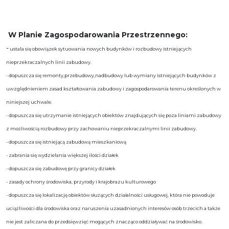
W Planie Zagospodarowania Przestrzennego:
-
ustala się obowiązek sytuowania nowych budynków i rozbudowy istniejących
nieprzekraczalnych linii zabudowy.
- dopuszcza się remonty,przebudowy,nadbudowy lub wymiany istniejących budynków z
uwzględnieniem zasad kształtowania zabudowy i zagospodarowania terenu określonych w
niniejszej uchwale.
- dopuszcza się utrzymanie istniejących obiektów znajdujących się poza liniami zabudowy
z możliwością rozbudowy przy zachowaniu nieprzekraczalnymi linii zabudowy.
- dopuszcza się istniejącą zabudową mieszkaniową
- zabrania się wydzielania większej ilości działek
- dopuszcza się zabudowę przy granicy działek
- zasady ochrony środowiska, przyrody i krajobrazu kulturowego
- dopuszcza się lokalizację obiektów służących działalności usługowej, która nie powoduje
uciążliwości dla środowiska oraz naruszenia uzasadnionych interesów osób trzecich a także
nie jest zaliczana do przedsięwzięć mogących znacząco oddziaływać na środowisko.