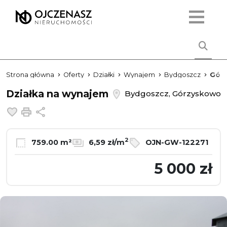
Strona główna
Oferty
Działki
Wynajem
Bydgoszcz
Gór
Działka na wynajem
Bydgoszcz, Górzyskowo
Dodaj do ulubionych
Drukuj
Udostępnij
2
759.00 m²
6,59 zł/m
OJN-GW-122271
5 000 zł