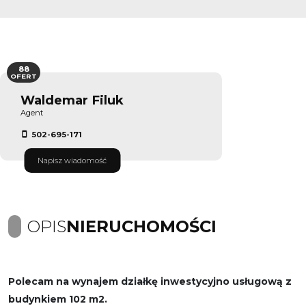
88
OFERT
Waldemar Filuk
Agent
502-695-171
Napisz wiadomość
OPIS
NIERUCHOMOŚCI
Polecam na wynajem działkę inwestycyjno usługową z
budynkiem 102 m2.