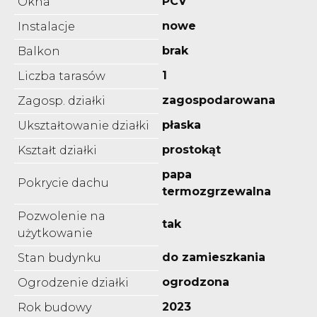
PCV
Okna
nowe
Instalacje
brak
Balkon
1
Liczba tarasów
zagospodarowana
Zagosp. działki
płaska
Ukształtowanie działki
prostokąt
Kształt działki
papa
Pokrycie dachu
termozgrzewalna
Pozwolenie na
tak
użytkowanie
do zamieszkania
Stan budynku
ogrodzona
Ogrodzenie działki
2023
Rok budowy