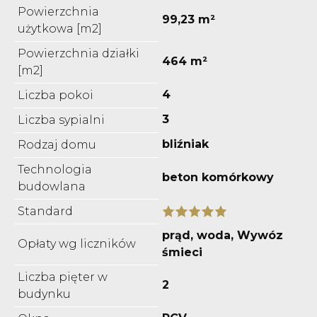
Powierzchnia
99,23 m²
użytkowa [m2]
Powierzchnia działki
464 m²
[m2]
4
Liczba pokoi
3
Liczba sypialni
bliźniak
Rodzaj domu
Technologia
beton komórkowy
budowlana
Standard
prąd, woda, Wywóz
Opłaty wg liczników
śmieci
Liczba pięter w
2
budynku