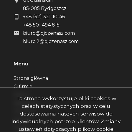
ul. Gdańska 1
85-005 Bydgoszcz
+48 (52) 321-10-46
+48 501 494 815
biuro@ojczenasz.com
biuro.2@ojczenasz.com
Menu
Strona główna
O firmie
Oferty
Ta strona wykorzystuje pliki cookies w
Zgłoszenia
celach statystycznych oraz w celu
Ulubione
dostosowania naszych serwisów do
Kontakt
indywidualnych potrzeb klientów. Zmiany
Rodo
ustawień dotyczących plików cookie