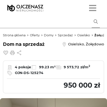
Strona główna
Oferty
Domy
Sprzedaż
Osielsko
Żołęd
Dom na sprzedaż
Osielsko, Żołędowo
Dodaj do ulubionych
Drukuj
Udostępnij
2
4 pokoje
99.23 m²
9 573,72 zł/m
OJN-DS-125274
950 000 zł