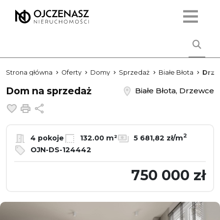
Strona główna
Oferty
Domy
Sprzedaż
Białe Błota
Drze
Dom na sprzedaż
Białe Błota, Drzewce
Dodaj do ulubionych
Drukuj
Udostępnij
2
4 pokoje
132.00 m²
5 681,82 zł/m
OJN-DS-124442
750 000 zł