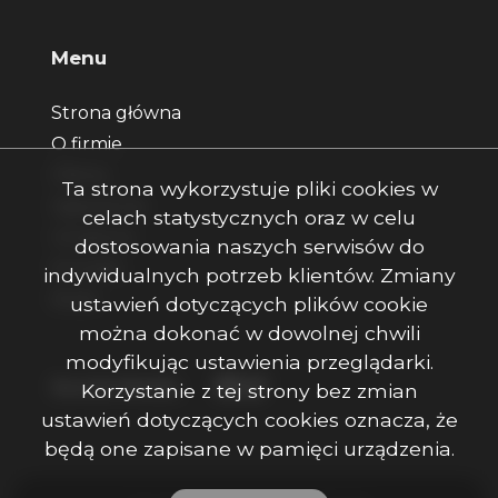
Menu
Strona główna
O firmie
Oferty
Ta strona wykorzystuje pliki cookies w
Zgłoszenia
celach statystycznych oraz w celu
Ulubione
dostosowania naszych serwisów do
Kontakt
indywidualnych potrzeb klientów. Zmiany
Rodo
ustawień dotyczących plików cookie
można dokonać w dowolnej chwili
modyfikując ustawienia przeglądarki.
Facebook
Facebook
Facebook
Social Media
Korzystanie z tej strony bez zmian
ustawień dotyczących cookies oznacza, że
będą one zapisane w pamięci urządzenia.