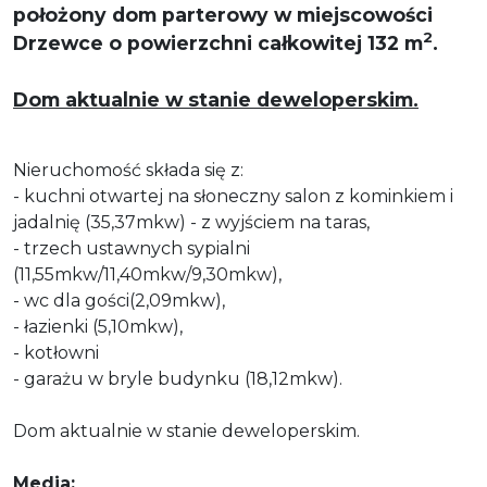
położony dom parterowy w miejscowości
2
Drzewce o powierzchni całkowitej 132 m
.
Dom aktualnie w stanie deweloperskim.
Nieruchomość składa się z:
- kuchni otwartej na słoneczny salon z kominkiem i
jadalnię (35,37mkw) - z wyjściem na taras,
- trzech ustawnych sypialni
(11,55mkw/11,40mkw/9,30mkw),
- wc dla gości(2,09mkw),
- łazienki (5,10mkw),
- kotłowni
- garażu w bryle budynku (18,12mkw).
Dom aktualnie w stanie deweloperskim.
Media: