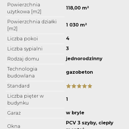
Powierzchnia
118,00 m²
użytkowa [m2]
Powierzchnia działki
1 030 m²
[m2]
4
Liczba pokoi
3
Liczba sypialni
jednorodzinny
Rodzaj domu
Technologia
gazobeton
budowlana
Standard
Liczba pięter w
1
budynku
w bryle
Garaż
PCV 3 szyby, ciepły
Okna