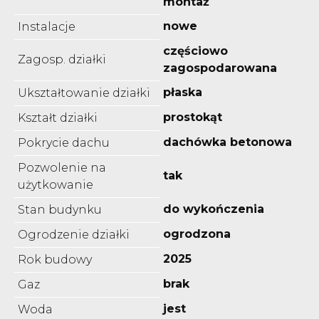
montaż
nowe
Instalacje
częściowo
Zagosp. działki
zagospodarowana
płaska
Ukształtowanie działki
prostokąt
Kształt działki
dachówka betonowa
Pokrycie dachu
Pozwolenie na
tak
użytkowanie
do wykończenia
Stan budynku
ogrodzona
Ogrodzenie działki
2025
Rok budowy
brak
Gaz
jest
Woda