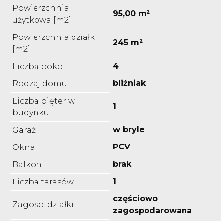
Powierzchnia
95,00 m²
użytkowa [m2]
Powierzchnia działki
245 m²
[m2]
4
Liczba pokoi
bliźniak
Rodzaj domu
Liczba pięter w
1
budynku
w bryle
Garaż
PCV
Okna
brak
Balkon
1
Liczba tarasów
częściowo
Zagosp. działki
zagospodarowana