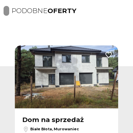
PODOBNE
OFERTY
Dodaj do ulubionych
Dodaj do ulub
Dom na sprzedaż
D
Białe Błota, Murowaniec