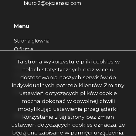
biuro.2@ojczenasz.com
Menu
Strona główna
O firmie
Oferty
Ta strona wykorzystuje pliki cookies w
Zgłoszenia
celach statystycznych oraz w celu
Ulubione
dostosowania naszych serwisów do
Kontakt
indywidualnych potrzeb klientów. Zmiany
Rodo
ustawień dotyczących plików cookie
można dokonać w dowolnej chwili
modyfikując ustawienia przeglądarki.
Facebook
Facebook
Facebook
Social Media
Korzystanie z tej strony bez zmian
ustawień dotyczących cookies oznacza, że
będą one zapisane w pamięci urządzenia.