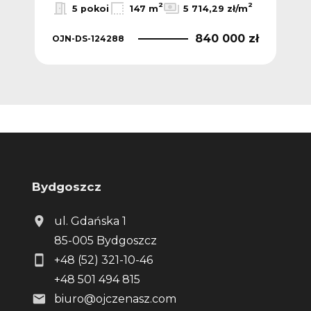
2
2
2
/m
5 pokoi
147 m
5 714,29 zł/m
 zł
840 000 zł
OJN-DS-124288
OJN
Bydgoszcz
ul. Gdańska 1
85-005 Bydgoszcz
+48 (52) 321-10-46
+48 501 494 815
biuro@ojczenasz.com