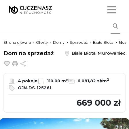
Strona główna
Oferty
Domy
Sprzedaż
Białe Błota
Muro
Dom na sprzedaż
Białe Błota, Murowaniec
Dodaj do ulubionych
Drukuj
Udostępnij
2
4 pokoje
110.00 m²
6 081,82 zł/m
OJN-DS-125261
669 000 zł