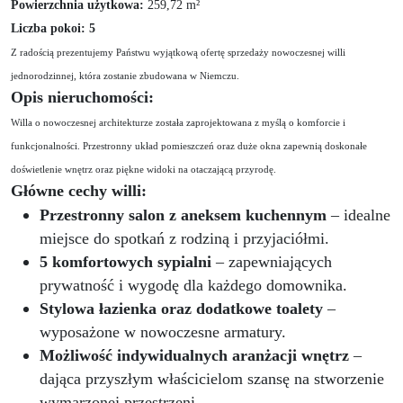
Powierzchnia użytkowa:
259,72 m²
Liczba pokoi: 5
Z radością prezentujemy Państwu wyjątkową ofertę sprzedaży nowoczesnej willi
jednorodzinnej, która zostanie zbudowana w Niemczu.
Opis nieruchomości:
Willa o nowoczesnej architekturze została zaprojektowana z myślą o komforcie i
funkcjonalności. Przestronny układ pomieszczeń oraz duże okna zapewnią doskonałe
doświetlenie wnętrz oraz piękne widoki na otaczającą przyrodę.
Główne cechy willi:
Przestronny salon z aneksem kuchennym
– idealne
miejsce do spotkań z rodziną i przyjaciółmi.
5 komfortowych sypialni
– zapewniających
prywatność i wygodę dla każdego domownika.
Stylowa łazienka oraz dodatkowe toalety
–
wyposażone w nowoczesne armatury.
Możliwość indywidualnych aranżacji wnętrz
–
dająca przyszłym właścicielom szansę na stworzenie
wymarzonej przestrzeni.