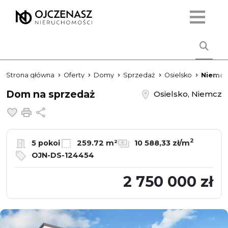
Strona główna
Oferty
Domy
Sprzedaż
Osielsko
Niemcz
Dom na sprzedaż
Osielsko, Niemcz
Dodaj do ulubionych
Drukuj
Udostępnij
2
5 pokoi
259.72 m²
10 588,33 zł/m
OJN-DS-124454
2 750 000 zł