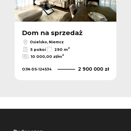
Dom na sprzedaż
D
Osielsko, Niemcz
2
5 pokoi
290 m
2
10 000,00 zł/m
 zł
2 900 000 zł
OJN-DS-124534
OJN