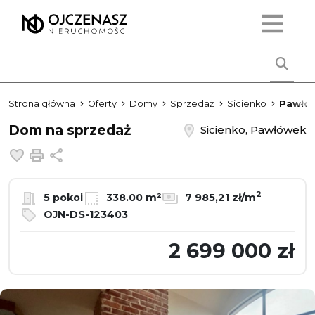
Strona główna
Oferty
Domy
Sprzedaż
Sicienko
Pawłó
Dom na sprzedaż
Sicienko, Pawłówek
Dodaj do ulubionych
Drukuj
Udostępnij
2
5 pokoi
338.00 m²
7 985,21 zł/m
OJN-DS-123403
2 699 000 zł