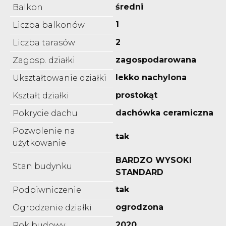
średni
Balkon
1
Liczba balkonów
2
Liczba tarasów
zagospodarowana
Zagosp. działki
lekko nachylona
Ukształtowanie działki
prostokąt
Kształt działki
dachówka ceramiczna
Pokrycie dachu
Pozwolenie na
tak
użytkowanie
BARDZO WYSOKI
Stan budynku
STANDARD
tak
Podpiwniczenie
ogrodzona
Ogrodzenie działki
2020
Rok budowy