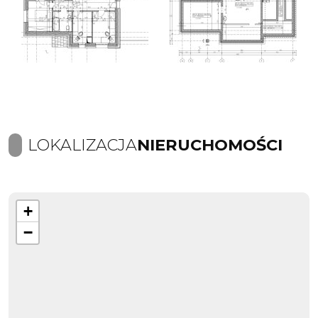
LOKALIZACJA
NIERUCHOMOŚCI
+
−