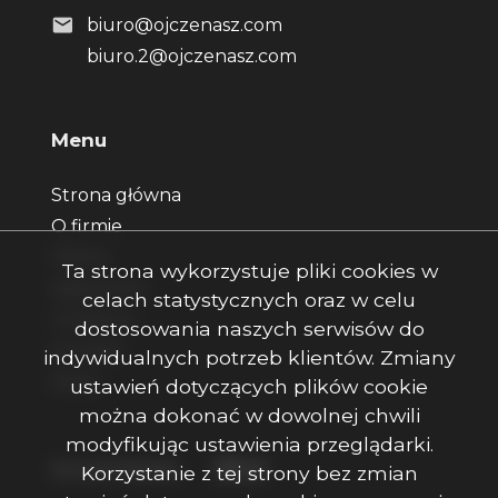
biuro@ojczenasz.com
biuro.2@ojczenasz.com
Menu
Strona główna
O firmie
Oferty
Ta strona wykorzystuje pliki cookies w
Zgłoszenia
celach statystycznych oraz w celu
Ulubione
dostosowania naszych serwisów do
Kontakt
indywidualnych potrzeb klientów. Zmiany
Rodo
ustawień dotyczących plików cookie
można dokonać w dowolnej chwili
modyfikując ustawienia przeglądarki.
Facebook
Facebook
Facebook
Social Media
Korzystanie z tej strony bez zmian