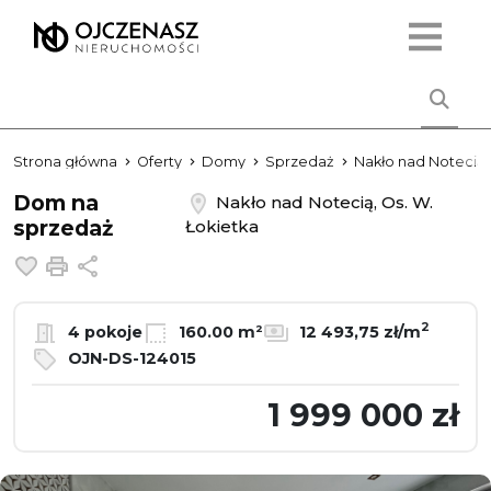
Strona główna
Oferty
Domy
Sprzedaż
Nakło nad Notecią
Dom na
Nakło nad Notecią, Os. W.
sprzedaż
Łokietka
Dodaj do ulubionych
Drukuj
Udostępnij
2
4 pokoje
160.00 m²
12 493,75 zł/m
OJN-DS-124015
1 999 000 zł