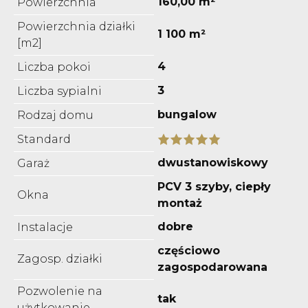
160,00 m²
Powierzchnia
Powierzchnia działki
1 100 m²
[m2]
4
Liczba pokoi
3
Liczba sypialni
bungalow
Rodzaj domu
Standard
dwustanowiskowy
Garaż
PCV 3 szyby, ciepły
Okna
montaż
dobre
Instalacje
częściowo
Zagosp. działki
zagospodarowana
Pozwolenie na
tak
użytkowanie