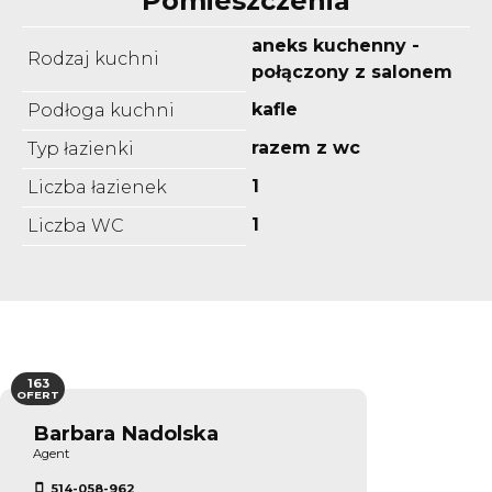
Pomieszczenia
aneks kuchenny -
Rodzaj kuchni
połączony z salonem
kafle
Podłoga kuchni
razem z wc
Typ łazienki
1
Liczba łazienek
1
Liczba WC
163
OFERT
Barbara Nadolska
Agent
514-058-962