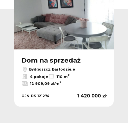
Dodaj do ulub
Dom na sprzedaż
Bydgoszcz, Bartodzieje
2
4 pokoje
110 m
2
12 909,09 zł/m
1 420 000 zł
OJN-DS-121274