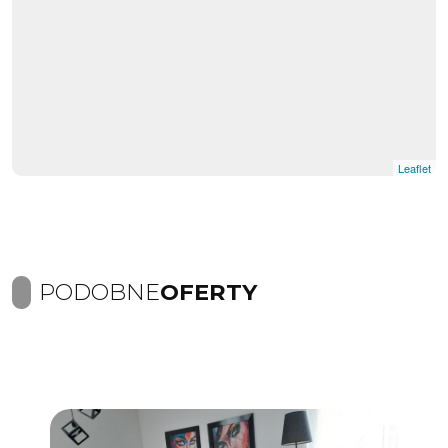
Leaflet
PODOBNE
OFERTY