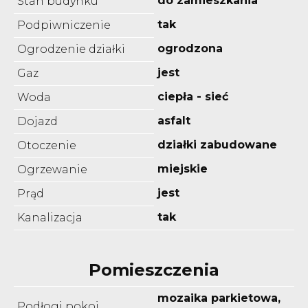
do zamieszkania
Stan budynku
tak
Podpiwniczenie
ogrodzona
Ogrodzenie działki
jest
Gaz
ciepła - sieć
Woda
asfalt
Dojazd
działki zabudowane
Otoczenie
miejskie
Ogrzewanie
jest
Prąd
tak
Kanalizacja
Pomieszczenia
mozaika parkietowa,
Podłogi pokoi