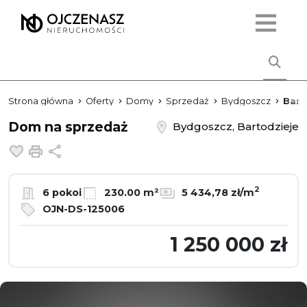
Strona główna
Oferty
Domy
Sprzedaż
Bydgoszcz
Bart
Dom na sprzedaż
Bydgoszcz, Bartodzieje
Dodaj do ulubionych
Drukuj
Udostępnij
2
6 pokoi
230.00 m²
5 434,78 zł/m
OJN-DS-125006
1 250 000 zł