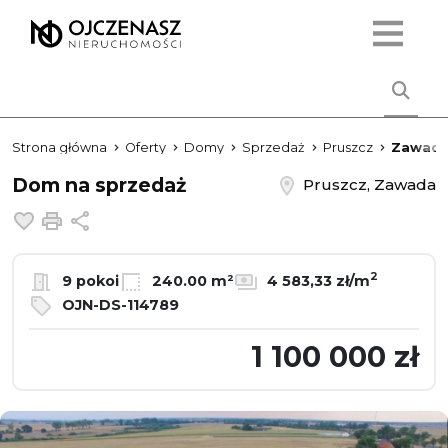
Strona główna
Oferty
Domy
Sprzedaż
Pruszcz
Zawad
Dom na sprzedaż
Pruszcz, Zawada
Dodaj do ulubionych
Drukuj
Udostępnij
2
9 pokoi
240.00 m²
4 583,33 zł/m
OJN-DS-114789
1 100 000 zł