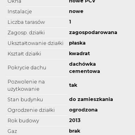
nowe PCV
Okna
nowe
Instalacje
1
Liczba tarasów
zagospodarowana
Zagosp. działki
płaska
Ukształtowanie działki
kwadrat
Kształt działki
dachówka
Pokrycie dachu
cementowa
Pozwolenie na
tak
użytkowanie
do zamieszkania
Stan budynku
ogrodzona
Ogrodzenie działki
2013
Rok budowy
brak
Gaz