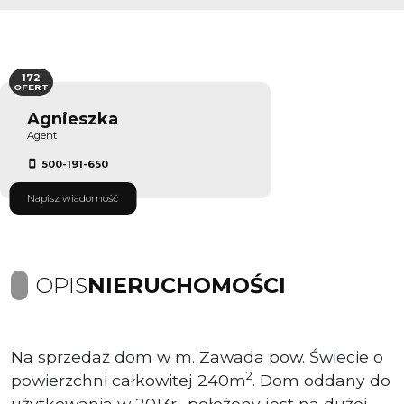
172
OFERT
Agnieszka
Agent
500-191-650
Napisz wiadomość
OPIS
NIERUCHOMOŚCI
Na sprzedaż dom w m. Zawada pow. Świecie o
2
powierzchni całkowitej 240m
. Dom oddany do
użytkowania w 2013r., położony jest na dużej