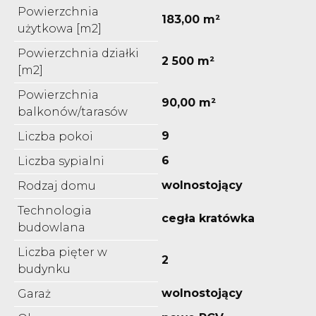
Powierzchnia
183,00 m²
użytkowa [m2]
Powierzchnia działki
2 500 m²
[m2]
Powierzchnia
90,00 m²
balkonów/tarasów
9
Liczba pokoi
6
Liczba sypialni
wolnostojący
Rodzaj domu
Technologia
cegła kratówka
budowlana
Liczba pięter w
2
budynku
wolnostojący
Garaż