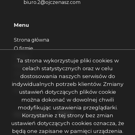
biuro.2@ojczenasz.com
Menu
Strona główna
O firmie
Oferty
Ta strona wykorzystuje pliki cookies w
Zgłoszenia
celach statystycznych oraz w celu
Ulubione
dostosowania naszych serwisów do
Kontakt
indywidualnych potrzeb klientów. Zmiany
Rodo
ustawień dotyczących plików cookie
można dokonać w dowolnej chwili
modyfikując ustawienia przeglądarki.
Facebook
Facebook
Facebook
Social Media
Korzystanie z tej strony bez zmian
ustawień dotyczących cookies oznacza, że
będą one zapisane w pamięci urządzenia.