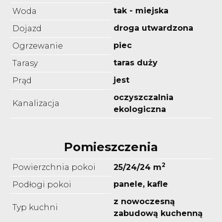
tak - miejska
Woda
droga utwardzona
Dojazd
piec
Ogrzewanie
taras duży
Tarasy
jest
Prąd
oczyszczalnia
Kanalizacja
ekologiczna
Pomieszczenia
2
Powierzchnia pokoi
25/24/24 m
panele, kafle
Podłogi pokoi
z nowoczesną
Typ kuchni
zabudową kuchenną